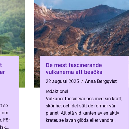
t
De mest fascinerande
er
vulkanerna att besöka
22 augusti 2025
Anna Bergqvist
redaktionel
Vulkaner fascinerar oss med sin kraft,
t se
skönhet och det sätt de formar vår
å om
planet. Att stå vid kanten av en aktiv
r. För
krater, se lavan glöda eller vandra
isk
över gamla utbrotts...