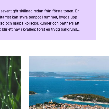
sevent gör skillnad redan från första tonen. En
itarrist kan styra tempot i rummet, bygga upp
eg och hjälpa kollegor, kunder och partners att
blir ett nav i kvällen: först en trygg bakgrund,
sedan en gemensam upplevelse alla minns. Varför trubadur är ett smart...