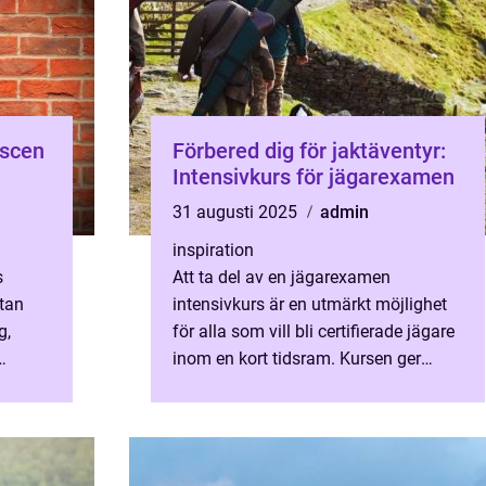
 scen
Förbered dig för jaktäventyr:
Intensivkurs för jägarexamen
31 augusti 2025
admin
inspiration
s
Att ta del av en jägarexamen
utan
intensivkurs är en utmärkt möjlighet
g,
för alla som vill bli certifierade jägare
inom en kort tidsram. Kursen ger
deltagarna en grundlig utbild...