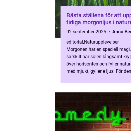
Bästa ställena för att up
tidiga morgonljus i natur
02 september 2025
Anna Ber
editorial
,
Naturupplevelser
Morgonen har en speciell magi,
särskilt när solen långsamt kry
över horisonten och fyller natu
med mjukt, gyllene ljus. För d
älskar att vara ute i naturen f...