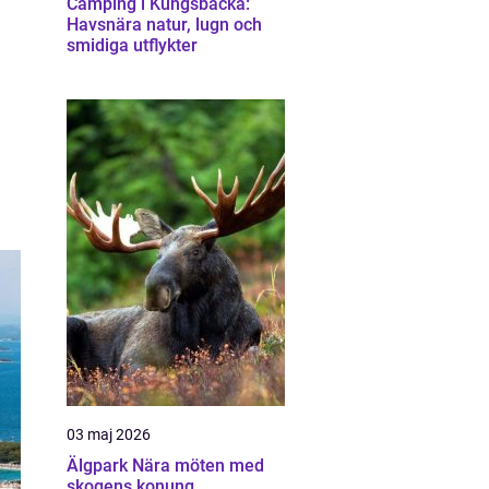
Camping i Kungsbacka:
Havsnära natur, lugn och
smidiga utflykter
03 maj 2026
Älgpark Nära möten med
skogens konung