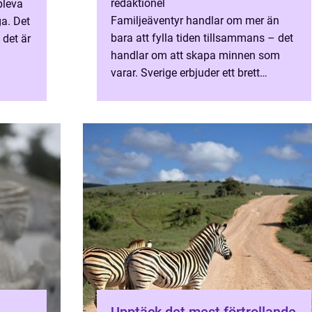
redaktionel
ppleva
Familjeäventyr handlar om mer än
a. Det
bara att fylla tiden tillsammans – det
 det är
handlar om att skapa minnen som
varar. Sverige erbjuder ett brett
spektrum av upplevelser, från
majest&aum...