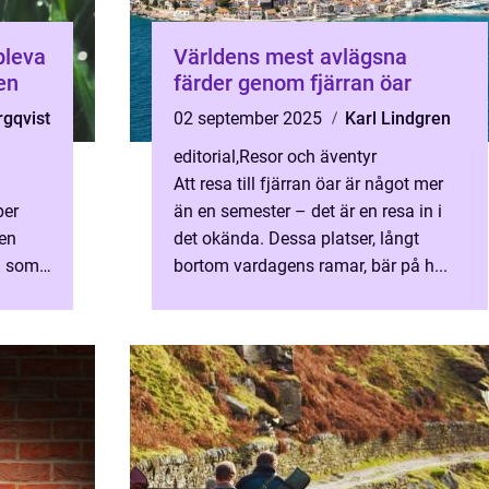
pleva
Världens mest avlägsna
en
färder genom fjärran öar
gqvist
02 september 2025
Karl Lindgren
editorial
,
Resor och äventyr
Att resa till fjärran öar är något mer
per
än en semester – det är en resa in i
ren
det okända. Dessa platser, långt
en som
bortom vardagens ramar, bär på h...