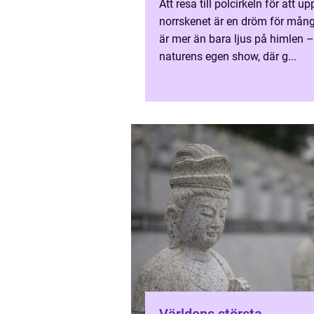
Att resa till polcirkeln för att u
norrskenet är en dröm för mång
är mer än bara ljus på himlen –
naturens egen show, där g...