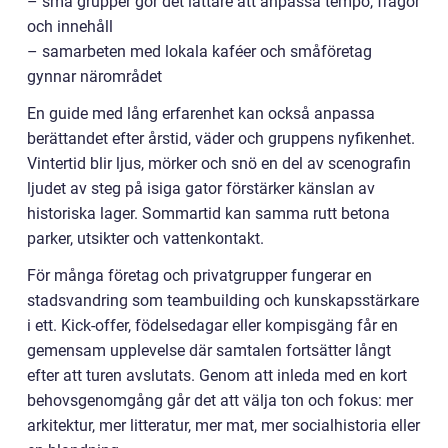
– små grupper gör det lättare att anpassa tempo, frågor
och innehåll
– samarbeten med lokala kaféer och småföretag
gynnar närområdet
En guide med lång erfarenhet kan också anpassa
berättandet efter årstid, väder och gruppens nyfikenhet.
Vintertid blir ljus, mörker och snö en del av scenografin
ljudet av steg på isiga gator förstärker känslan av
historiska lager. Sommartid kan samma rutt betona
parker, utsikter och vattenkontakt.
För många företag och privatgrupper fungerar en
stadsvandring som teambuilding och kunskapsstärkare
i ett. Kick-offer, födelsedagar eller kompisgäng får en
gemensam upplevelse där samtalen fortsätter långt
efter att turen avslutats. Genom att inleda med en kort
behovsgenomgång går det att välja ton och fokus: mer
arkitektur, mer litteratur, mer mat, mer socialhistoria eller