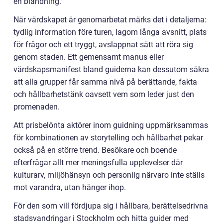
en blandning.
När värdskapet är genomarbetat märks det i detaljerna:
tydlig information före turen, lagom långa avsnitt, plats
för frågor och ett tryggt, avslappnat sätt att röra sig
genom staden. Ett gemensamt manus eller
värdskapsmanifest bland guiderna kan dessutom säkra
att alla grupper får samma nivå på berättande, fakta
och hållbarhetstänk oavsett vem som leder just den
promenaden.
Att prisbelönta aktörer inom guidning uppmärksammas
för kombinationen av storytelling och hållbarhet pekar
också på en större trend. Besökare och boende
efterfrågar allt mer meningsfulla upplevelser där
kulturarv, miljöhänsyn och personlig närvaro inte ställs
mot varandra, utan hänger ihop.
För den som vill fördjupa sig i hållbara, berättelsedrivna
stadsvandringar i Stockholm och hitta guider med