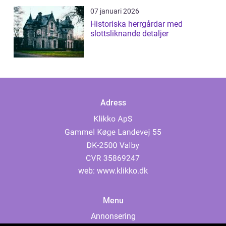
07 januari 2026
Historiska herrgårdar med
slottsliknande detaljer
Adress
web:
www.klikko.dk
Menu
Annonsering