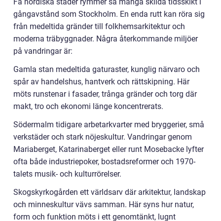
Få nordiska städer rymmer så många skilda tidsskikt i
gångavstånd som Stockholm. En enda rutt kan röra sig
från medeltida gränder till folkhemsarkitektur och
moderna träbyggnader. Några återkommande miljöer
på vandringar är:
Gamla stan medeltida gaturaster, kunglig närvaro och
spår av handelshus, hantverk och rättskipning. Här
möts runstenar i fasader, trånga gränder och torg där
makt, tro och ekonomi länge koncentrerats.
Södermalm tidigare arbetarkvarter med bryggerier, små
verkstäder och stark nöjeskultur. Vandringar genom
Mariaberget, Katarinaberget eller runt Mosebacke lyfter
ofta både industriepoker, bostadsreformer och 1970-
talets musik- och kulturrörelser.
Skogskyrkogården ett världsarv där arkitektur, landskap
och minneskultur vävs samman. Här syns hur natur,
form och funktion möts i ett genomtänkt, lugnt