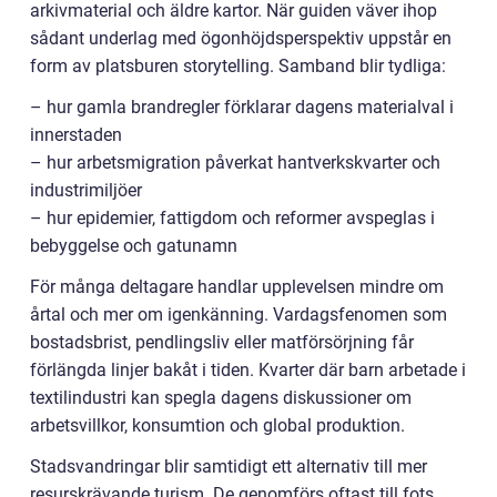
arkivmaterial och äldre kartor. När guiden väver ihop
sådant underlag med ögonhöjdsperspektiv uppstår en
form av platsburen storytelling. Samband blir tydliga:
– hur gamla brandregler förklarar dagens materialval i
innerstaden
– hur arbetsmigration påverkat hantverkskvarter och
industrimiljöer
– hur epidemier, fattigdom och reformer avspeglas i
bebyggelse och gatunamn
För många deltagare handlar upplevelsen mindre om
årtal och mer om igenkänning. Vardagsfenomen som
bostadsbrist, pendlingsliv eller matförsörjning får
förlängda linjer bakåt i tiden. Kvarter där barn arbetade i
textilindustri kan spegla dagens diskussioner om
arbetsvillkor, konsumtion och global produktion.
Stadsvandringar blir samtidigt ett alternativ till mer
resurskrävande turism. De genomförs oftast till fots