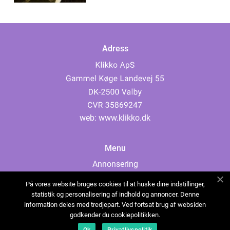
Adress
web:
www.klikko.dk
Menu
Annonsering
Om oss
På vores website bruges cookies til at huske dine indstillinger,
Cookies
statistik og personalisering af indhold og annoncer. Denne
information deles med tredjepart. Ved fortsat brug af websiden
Kontakta oss
godkender du cookiepolitikken.
Sitemap