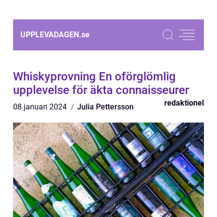
UPPLEVADAGEN.
se
Whiskyprovning En oförglömlig
upplevelse för äkta connaisseurer
redaktionel
08 januari 2024
Julia Pettersson