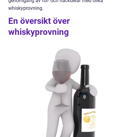
genomgång av för- och nackdelar med olika
whiskyprovning.
En översikt över
whiskyprovning