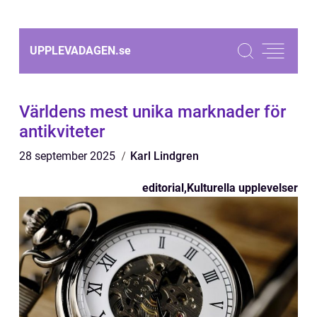
UPPLEVADAGEN.
se
Världens mest unika marknader för
antikviteter
28 september 2025
Karl Lindgren
editorial
,
Kulturella upplevelser