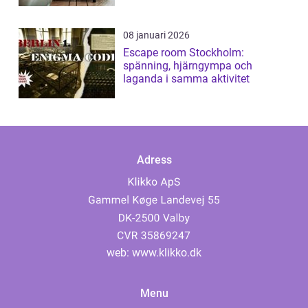
08 januari 2026
Escape room Stockholm:
spänning, hjärngympa och
laganda i samma aktivitet
Adress
web:
www.klikko.dk
Menu