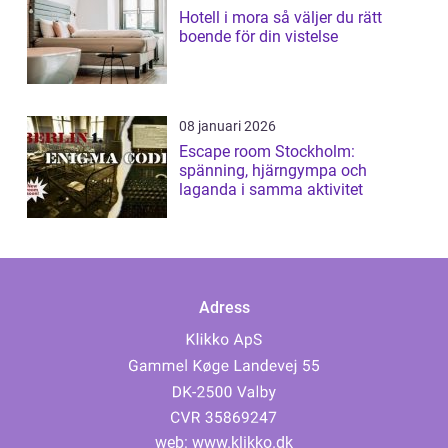
Hotell i mora så väljer du rätt
boende för din vistelse
08 januari 2026
Escape room Stockholm:
spänning, hjärngympa och
laganda i samma aktivitet
Adress
web:
www.klikko.dk