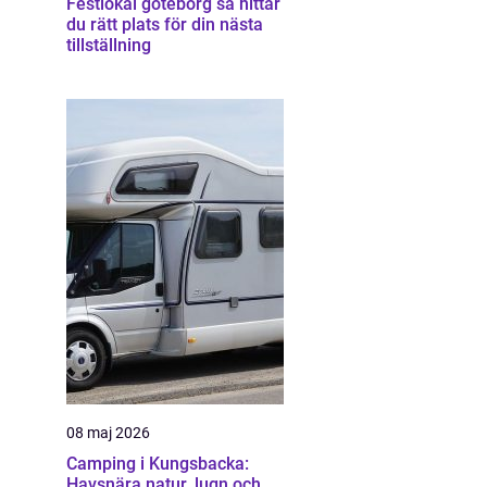
Festlokal göteborg så hittar
du rätt plats för din nästa
tillställning
08 maj 2026
Camping i Kungsbacka:
Havsnära natur, lugn och