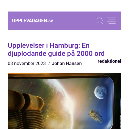
UPPLEVADAGEN.
se
Upplevelser i Hamburg: En
djuplodande guide på 2000 ord
redaktionel
03 november 2023
Johan Hansen