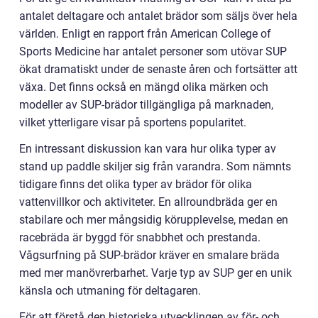
antalet deltagare och antalet brädor som säljs över hela
världen. Enligt en rapport från American College of
Sports Medicine har antalet personer som utövar SUP
ökat dramatiskt under de senaste åren och fortsätter att
växa. Det finns också en mängd olika märken och
modeller av SUP-brädor tillgängliga på marknaden,
vilket ytterligare visar på sportens popularitet.
En intressant diskussion kan vara hur olika typer av
stand up paddle skiljer sig från varandra. Som nämnts
tidigare finns det olika typer av brädor för olika
vattenvillkor och aktiviteter. En allroundbräda ger en
stabilare och mer mångsidig körupplevelse, medan en
racebräda är byggd för snabbhet och prestanda.
Vågsurfning på SUP-brädor kräver en smalare bräda
med mer manövrerbarhet. Varje typ av SUP ger en unik
känsla och utmaning för deltagaren.
För att förstå den historiska utvecklingen av för- och