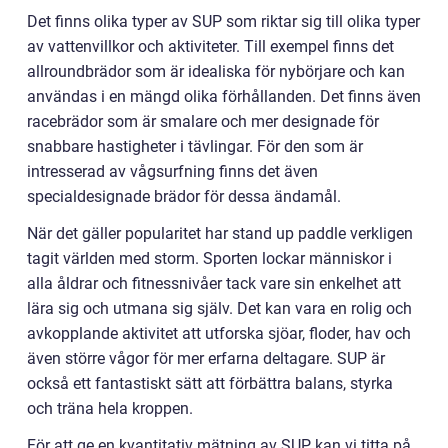
Det finns olika typer av SUP som riktar sig till olika typer
av vattenvillkor och aktiviteter. Till exempel finns det
allroundbrädor som är idealiska för nybörjare och kan
användas i en mängd olika förhållanden. Det finns även
racebrädor som är smalare och mer designade för
snabbare hastigheter i tävlingar. För den som är
intresserad av vågsurfning finns det även
specialdesignade brädor för dessa ändamål.
När det gäller popularitet har stand up paddle verkligen
tagit världen med storm. Sporten lockar människor i
alla åldrar och fitnessnivåer tack vare sin enkelhet att
lära sig och utmana sig själv. Det kan vara en rolig och
avkopplande aktivitet att utforska sjöar, floder, hav och
även större vågor för mer erfarna deltagare. SUP är
också ett fantastiskt sätt att förbättra balans, styrka
och träna hela kroppen.
För att ge en kvantitativ mätning av SUP kan vi titta på