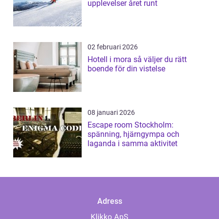
upplevelser året runt
02 februari 2026
Hotell i mora så väljer du rätt
boende för din vistelse
08 januari 2026
Escape room Stockholm:
spänning, hjärngympa och
laganda i samma aktivitet
Adress