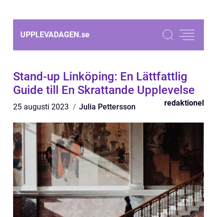
UPPLEVADAGEN.
se
Stand-up Linköping: En Lättfattlig
Guide till En Skrattande Upplevelse
redaktionel
25 augusti 2023
Julia Pettersson