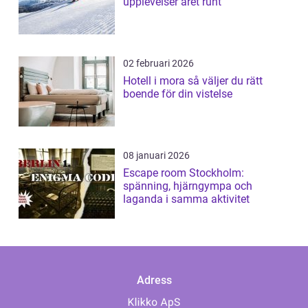
upplevelser året runt
02 februari 2026
Hotell i mora så väljer du rätt
boende för din vistelse
08 januari 2026
Escape room Stockholm:
spänning, hjärngympa och
laganda i samma aktivitet
Adress