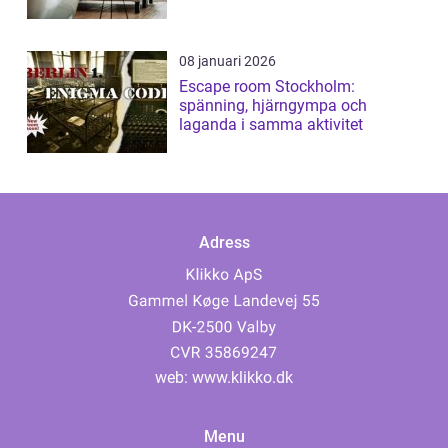
08 januari 2026
Escape room Stockholm:
spänning, hjärngympa och
laganda i samma aktivitet
Adress
web:
www.klikko.dk
Menu