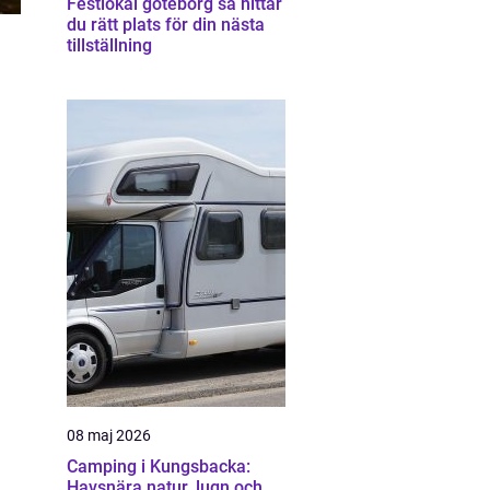
Festlokal göteborg så hittar
du rätt plats för din nästa
tillställning
08 maj 2026
Camping i Kungsbacka:
Havsnära natur, lugn och