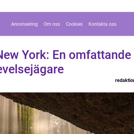
Annonsering
Om oss
Cookies
Kontakta oss
 New York: En omfattande
evelsejägare
redaktio