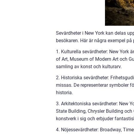
Sevärdheter i New York kan delas upp i
besökaren. Här är några exempel på p
1. Kulturella sevärdheter: New York
of Art, Museum of Modern Art och G
samling av konst och kulturarv.
2. Historiska sevärdheter: Frihetsgud
missas. De representerar symboler fö
historia.
3. Arkitektoniska sevärdheter: New Y
State Building, Chrysler Building oc
konstverk i sig och erbjuder fantastis
4. Nöjessevärdheter: Broadway, Times