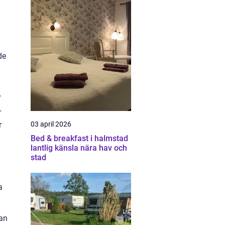
de
.
r
r
03 april 2026
Bed & breakfast i halmstad
lantlig känsla nära hav och
stad
a
kan