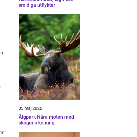
smidiga utflykter
um
s
03 maj 2026
Älgpark Nära möten med
skogens konung
kan