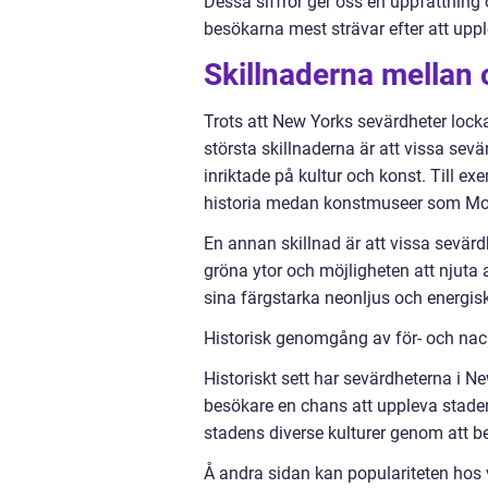
Dessa siffror ger oss en uppfattning
besökarna mest strävar efter att uppl
Skillnaderna mellan 
Trots att New Yorks sevärdheter lockar
största skillnaderna är att vissa sev
inriktade på kultur och konst. Till e
historia medan konstmuseer som MoM
En annan skillnad är att vissa sevär
gröna ytor och möjligheten att njuta 
sina färgstarka neonljus och energis
Historisk genomgång av för- och nac
Historiskt sett har sevärdheterna i Ne
besökare en chans att uppleva staden
stadens diverse kulturer genom att b
Å andra sidan kan populariteten hos v