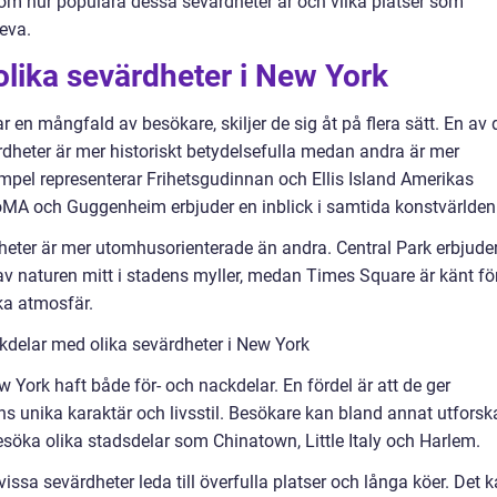
 om hur populära dessa sevärdheter är och vilka platser som
eva.
olika sevärdheter i New York
 en mångfald av besökare, skiljer de sig åt på flera sätt. En av 
ärdheter är mer historiskt betydelsefulla medan andra är mer
xempel representerar Frihetsgudinnan och Ellis Island Amerikas
A och Guggenheim erbjuder en inblick i samtida konstvärlden
dheter är mer utomhusorienterade än andra. Central Park erbjude
av naturen mitt i stadens myller, medan Times Square är känt fö
ka atmosfär.
kdelar med olika sevärdheter i New York
w York haft både för- och nackdelar. En fördel är att de ger
s unika karaktär och livsstil. Besökare kan bland annat utforsk
esöka olika stadsdelar som Chinatown, Little Italy och Harlem.
issa sevärdheter leda till överfulla platser och långa köer. Det 