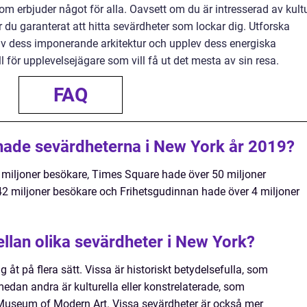
m erbjuder något för alla. Oavsett om du är intresserad av kultu
r du garanterat att hitta sevärdheter som lockar dig. Utforska
 av dess imponerande arkitektur och upplev dess energiska
ll för upplevelsejägare som vill få ut det mesta av sin resa.
FAQ
ade sevärdheterna i New York år 2019?
 miljoner besökare, Times Square hade över 50 miljoner
42 miljoner besökare och Frihetsgudinnan hade över 4 miljoner
ellan olika sevärdheter i New York?
g åt på flera sätt. Vissa är historiskt betydelsefulla, som
medan andra är kulturella eller konstrelaterade, som
Museum of Modern Art. Vissa sevärdheter är också mer