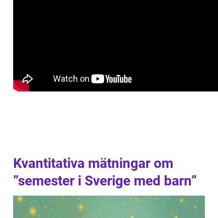
Kvantitativa mätningar om
”semester i Sverige med barn”