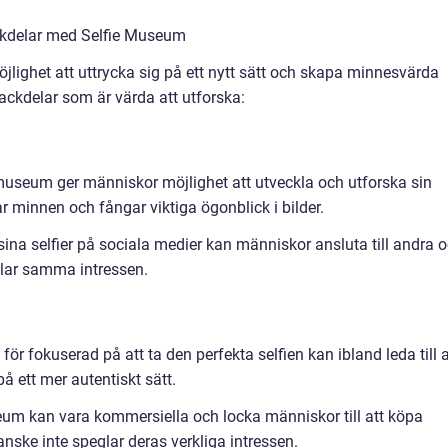
ckdelar med Selfie Museum
lighet att uttrycka sig på ett nytt sätt och skapa minnesvärda
nackdelar som är värda att utforska:
e museum ger människor möjlighet att utveckla och utforska sin
 minnen och fångar viktiga ögonblick i bilder.
sina selfier på sociala medier kan människor ansluta till andra 
lar samma intressen.
ör fokuserad på att ta den perfekta selfien kan ibland leda till a
 ett mer autentiskt sätt.
m kan vara kommersiella och locka människor till att köpa
anske inte speglar deras verkliga intressen.