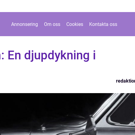
Annonsering
Om oss
Cookies
Kontakta oss
: En djupdykning i
redaktio