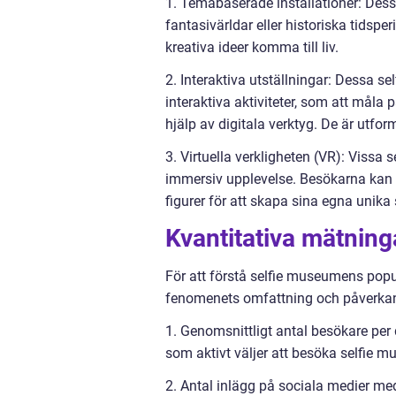
1. Temabaserade installationer: Dess
fantasivärldar eller historiska tidsp
kreativa ideer komma till liv.
2. Interaktiva utställningar: Dessa s
interaktiva aktiviteter, som att måla 
hjälp av digitala verktyg. De är utfor
3. Virtuella verkligheten (VR): Vissa
immersiv upplevelse. Besökarna kan u
figurer för att skapa sina egna unika s
Kvantitativa mätnin
För att förstå selfie museumens popu
fenomenets omfattning och påverkan. 
1. Genomsnittligt antal besökare pe
som aktivt väljer att besöka selfie
2. Antal inlägg på sociala medier m