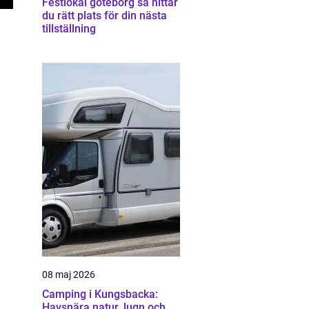
Festlokal göteborg så hittar
du rätt plats för din nästa
tillställning
08 maj 2026
Camping i Kungsbacka:
Havsnära natur, lugn och