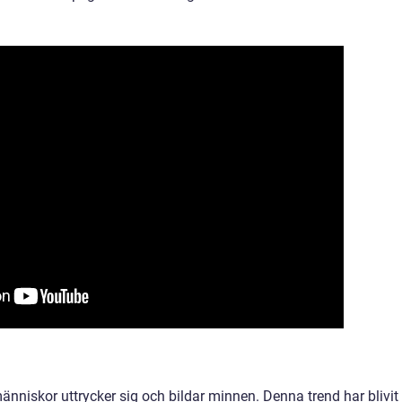
nniskor uttrycker sig och bildar minnen. Denna trend har blivit