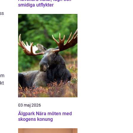
smidiga utflykter
ss
som
kt
03 maj 2026
Älgpark Nära möten med
skogens konung