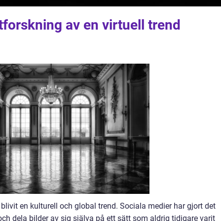
forskning av en virtuell trend
 blivit en kulturell och global trend. Sociala medier har gjort det
ch dela bilder av sig själva på ett sätt som aldrig tidigare varit