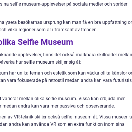
na selfie museum-upplevelser på sociala medier och sprider
analysera besökarnas ursprung kan man få en bra uppfattning 
ch vilka regioner som är i framkant av trenden.
 olika Selfie Museum
liknande upplevelser, finns det också märkbara skillnader mella
åverka hur selfie museum skiljer sig åt:
seum har unika teman och estetik som kan väcka olika känslor o
kan vara fokuserade på retrostil medan andra kan vara futuristi
itet varierar mellan olika selfie museum. Vissa kan erbjuda mer
er medan andra kan vara mer passiva och observerande.
tionen av VR-teknik skiljer också selfie museum åt. Vissa museer 
 medan andra kan använda VR som en extra funktion inom sina