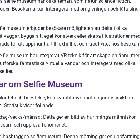
a selfie museum har olika teman, som natur, science fiction,
erioder. Besökarna kan interagera med omgivningen och låta sina
elfie museum erbjuder besökare möjligheten att delta i olika
på väggar, bygga sitt eget konstverk eller skapa illustrationer me
made för att uppmuntra till lekfullhet och kreativitet hos besökar
 selfie museum har integrerat VR-teknik för att skapa en ännu mer
tforska fantastiska virtuella världar och interagera med olika
elfier.
gar om Selfie Museum
laritet och betydelse, kan kvantitativa mätningar ge insikt om
Statistik visar följande:
r dag/vecka/månad: Detta ger en bild av hur många människor
 museum och uppleva fenomenet.
ed hashtaggen selfiemuseum: Denna mätning ger en uppfattning