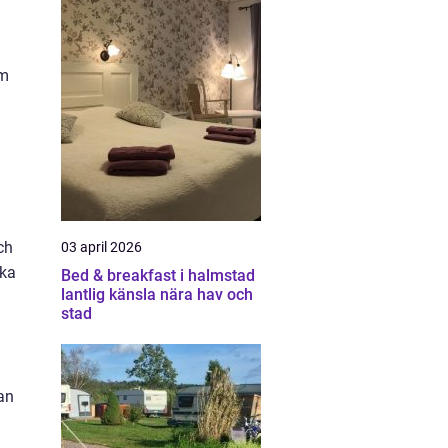
om
n
ch
03 april 2026
ska
Bed & breakfast i halmstad
lantlig känsla nära hav och
stad
kan