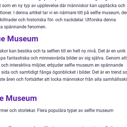
t som en ny typ av upplevelse där människor kan upptäcka och
ioner. I denna artikel tar vi en närmare titt på selfie museum, de
skillnader och historiska för- och nackdelar. Utforska denna
etta spännande fenomen.
lfie Museum
or kan besöka och ta selfien till en helt ny nivå. Det är en unik
pa fantastiska och minnesvärda bilder av sig själva. Genom att
r och interaktiva miljöer, erbjuder selfie museum en spännande
a sida och samtidigt fånga ögonblicket i bilder. Det är en trend 
ste åren och fortsätter att locka människor från alla samhällsski
fie Museum
mer och storlekar. Flera populära typer av selfie museum