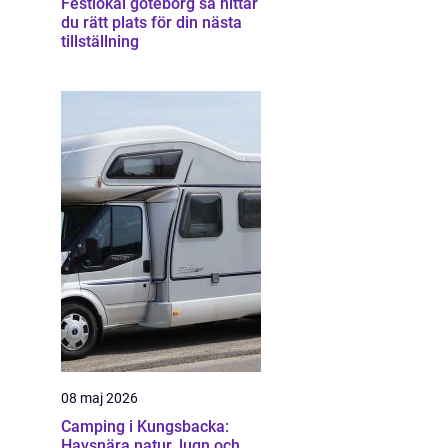
Festlokal göteborg så hittar
du rätt plats för din nästa
tillställning
08 maj 2026
Camping i Kungsbacka:
Havsnära natur, lugn och