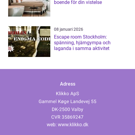
boende för din vistelse
08 januari 2026
Escape room Stockholm:
spänning, hjärngympa och
laganda i samma aktivitet
Adress
web:
www.klikko.dk