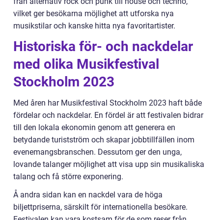
från alternativ rock och punk till house och techno,
vilket ger besökarna möjlighet att utforska nya
musikstilar och kanske hitta nya favoritartister.
Historiska för- och nackdelar
med olika Musikfestival
Stockholm 2023
Med åren har Musikfestival Stockholm 2023 haft både
fördelar och nackdelar. En fördel är att festivalen bidrar
till den lokala ekonomin genom att generera en
betydande turistström och skapar jobbtillfällen inom
evenemangsbranschen. Dessutom ger den unga,
lovande talanger möjlighet att visa upp sin musikaliska
talang och få större exponering.
Å andra sidan kan en nackdel vara de höga
biljettpriserna, särskilt för internationella besökare.
Festivalen kan vara kostsam för de som reser från