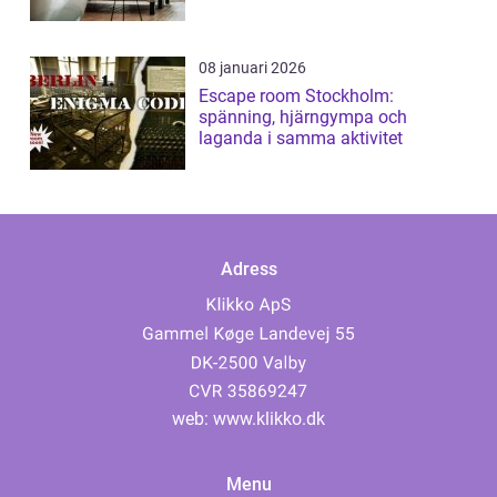
08 januari 2026
Escape room Stockholm:
spänning, hjärngympa och
laganda i samma aktivitet
Adress
web:
www.klikko.dk
Menu