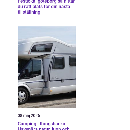
Festlokal göteborg så hittar
du rätt plats för din nästa
tillställning
08 maj 2026
Camping i Kungsbacka:
Havsnära natur, lugn och