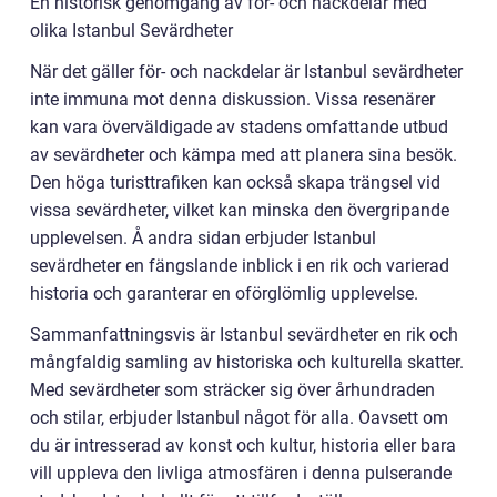
En historisk genomgång av för- och nackdelar med
olika Istanbul Sevärdheter
När det gäller för- och nackdelar är Istanbul sevärdheter
inte immuna mot denna diskussion. Vissa resenärer
kan vara överväldigade av stadens omfattande utbud
av sevärdheter och kämpa med att planera sina besök.
Den höga turisttrafiken kan också skapa trängsel vid
vissa sevärdheter, vilket kan minska den övergripande
upplevelsen. Å andra sidan erbjuder Istanbul
sevärdheter en fängslande inblick i en rik och varierad
historia och garanterar en oförglömlig upplevelse.
Sammanfattningsvis är Istanbul sevärdheter en rik och
mångfaldig samling av historiska och kulturella skatter.
Med sevärdheter som sträcker sig över århundraden
och stilar, erbjuder Istanbul något för alla. Oavsett om
du är intresserad av konst och kultur, historia eller bara
vill uppleva den livliga atmosfären i denna pulserande