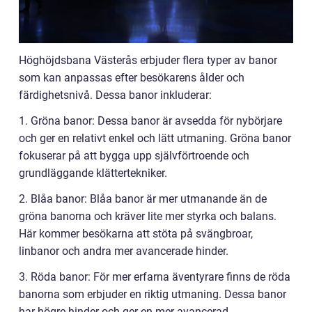
Höghöjdsbana Västerås erbjuder flera typer av banor
som kan anpassas efter besökarens ålder och
färdighetsnivå. Dessa banor inkluderar:
1. Gröna banor: Dessa banor är avsedda för nybörjare
och ger en relativt enkel och lätt utmaning. Gröna banor
fokuserar på att bygga upp självförtroende och
grundläggande klättertekniker.
2. Blåa banor: Blåa banor är mer utmanande än de
gröna banorna och kräver lite mer styrka och balans.
Här kommer besökarna att stöta på svängbroar,
linbanor och andra mer avancerade hinder.
3. Röda banor: För mer erfarna äventyrare finns de röda
banorna som erbjuder en riktig utmaning. Dessa banor
har högre hinder och ger en mer avancerad