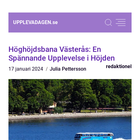
UPPLEVADAGEN.
se
Höghöjdsbana Västerås: En
Spännande Upplevelse i Höjden
redaktionel
17 januari 2024
Julia Pettersson