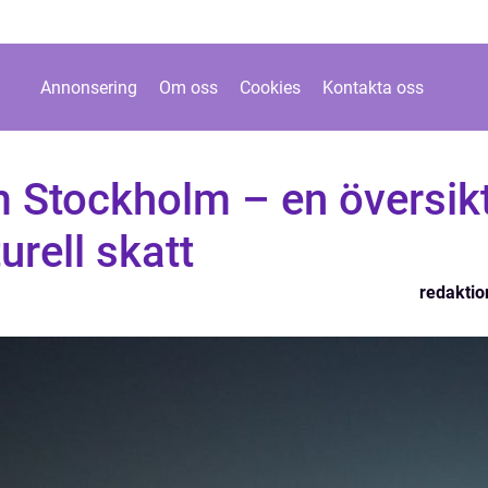
Annonsering
Om oss
Cookies
Kontakta oss
 Stockholm – en översik
urell skatt
redaktio