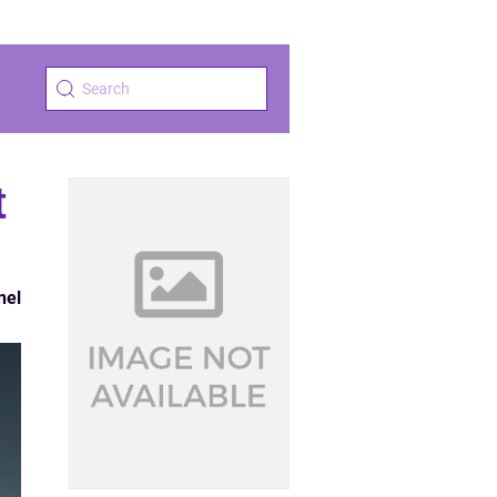
t
nel