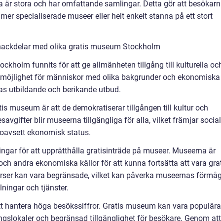
 är stora och har omfattande samlingar. Detta gör att besökar
mer specialiserade museer eller helt enkelt stanna på ett stort
 nackdelar med olika gratis museum Stockholm
ockholm funnits för att ge allmänheten tillgång till kulturella oc
ger möjlighet för människor med olika bakgrunder och ekonomiska
nas utbildande och berikande utbud.
s museum är att de demokratiserar tillgången till kultur och
vgifter blir museerna tillgängliga för alla, vilket främjar social
e oavsett ekonomisk status.
ngar för att upprätthålla gratisinträde på museer. Museerna är
och andra ekonomiska källor för att kunna fortsätta att vara gra
surser kan vara begränsade, vilket kan påverka museernas förmå
lningar och tjänster.
t hantera höga besökssiffror. Gratis museum kan vara populära
lningslokaler och begränsad tillgänglighet för besökare. Genom att