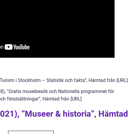
”Turism i Stockholm – Statistik och fakta”, Hämtad från [URL]
18), ”Gratis museibesök och Nationella programmet för
 och förutsättningar”, Hämtad från [URL]
2021), ”Museer & historia”, Hämtad