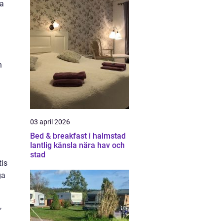
na
h
03 april 2026
Bed & breakfast i halmstad
lantlig känsla nära hav och
stad
tis
ga
,