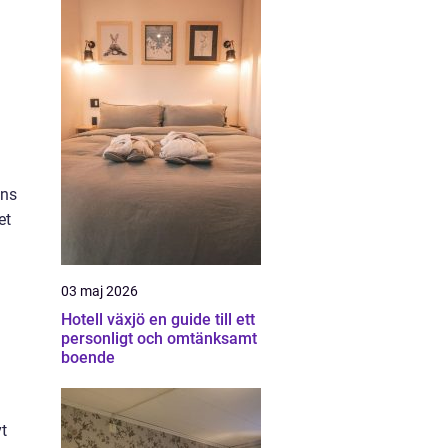
ens
et
03 maj 2026
Hotell växjö en guide till ett
personligt och omtänksamt
boende
t