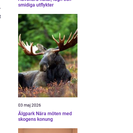
smidiga utflykter
r
t
03 maj 2026
Älgpark Nära möten med
skogens konung