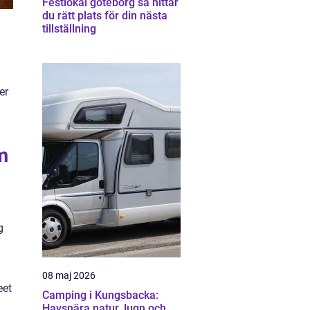
Festlokal göteborg så hittar
du rätt plats för din nästa
tillställning
er
m
g
08 maj 2026
eet
Camping i Kungsbacka:
Havsnära natur, lugn och