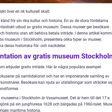
t över en rik kulturell skatt
känd för sin rika kultur och historia. En av de stora fördelarna
fantastiskt utbud av gratis museum. Dessa museer ger besökare
och historia utan att behöva betala inträde. I denna artikel komm
ratis museum i Stockholm, presentera olika typer av museer,
ka deras historiska för- och nackdelar.
ntation av gratis museum Stockhol
m erbjuder gratis inträde. Här är några populära exempel:
kuserar på samtidskonst och har en imponerande samling av
 konstnärer. Besökare kan njuta av utställningar som sträcker si
onstformer.
 museerna i Stockholm är Vasamuseet. Det är hem till det 17:e
 sjönk på sin jungfruresa 1628 och bärgades på 1960-talet. Mus
riges maritima historia.