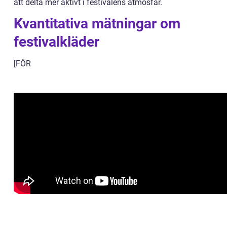
att delta mer aktivt i festivalens atmosfär.
Kvantitativa mätningar om
festivalkläder
[FÖR