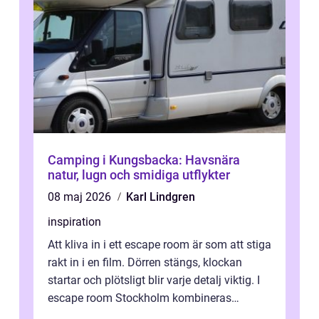
Camping i Kungsbacka: Havsnära
natur, lugn och smidiga utflykter
08 maj 2026
Karl Lindgren
inspiration
Att kliva in i ett escape room är som att stiga
rakt in i en film. Dörren stängs, klockan
startar och plötsligt blir varje detalj viktig. I
escape room Stockholm kombineras
nervkit...