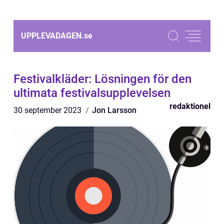
UPPLEVADAGEN.
se
Festivalkläder: Lösningen för den
ultimata festivalsupplevelsen
redaktionel
30 september 2023
Jon Larsson