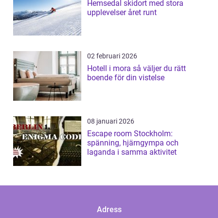
Hemsedal skidort med stora
upplevelser året runt
02 februari 2026
Hotell i mora så väljer du rätt
boende för din vistelse
08 januari 2026
Escape room Stockholm:
spänning, hjärngympa och
laganda i samma aktivitet
Adress