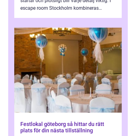
startar och plötsligt blir varje detalj viktig. I
escape room Stockholm kombineras
nervkit...
Festlokal göteborg så hittar du rätt
plats för din nästa tillställning