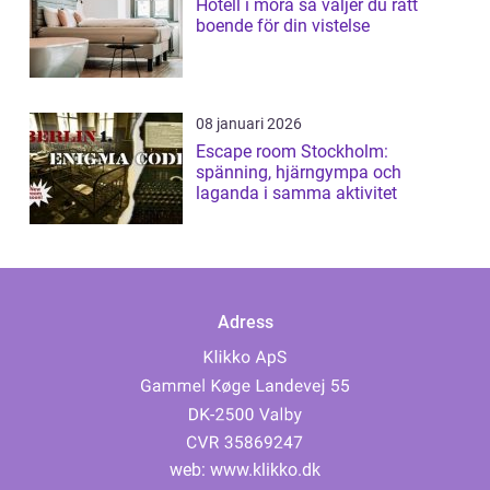
Hotell i mora så väljer du rätt
boende för din vistelse
08 januari 2026
Escape room Stockholm:
spänning, hjärngympa och
laganda i samma aktivitet
Adress
web:
www.klikko.dk