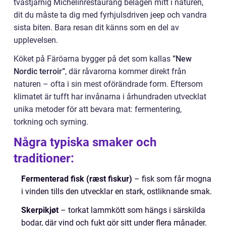
tvåstjärnig Michelinrestaurang belägen mitt i naturen,
dit du måste ta dig med fyrhjulsdriven jeep och vandra
sista biten. Bara resan dit känns som en del av
upplevelsen.
Köket på Färöarna bygger på det som kallas
”New
Nordic terroir”
, där råvarorna kommer direkt från
naturen – ofta i sin mest oförändrade form. Eftersom
klimatet är tufft har invånarna i århundraden utvecklat
unika metoder för att bevara mat: fermentering,
torkning och syrning.
Några typiska smaker och
traditioner:
Fermenterad fisk (ræst fiskur)
– fisk som får mogna
i vinden tills den utvecklar en stark, ostliknande smak.
Skerpikjøt
– torkat lammkött som hängs i särskilda
bodar, där vind och fukt gör sitt under flera månader.