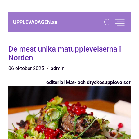
UPPLEVADAGEN.
se
De mest unika matupplevelserna i
Norden
06 oktober 2025
admin
editorial
,
Mat- och dryckesupplevelser