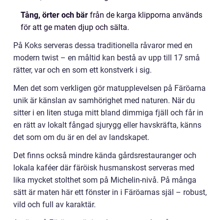
Tång, örter och bär
från de karga klipporna används
för att ge maten djup och sälta.
På Koks serveras dessa traditionella råvaror med en
modern twist – en måltid kan bestå av upp till 17 små
rätter, var och en som ett konstverk i sig.
Men det som verkligen gör matupplevelsen på Färöarna
unik är känslan av samhörighet med naturen. När du
sitter i en liten stuga mitt bland dimmiga fjäll och får in
en rätt av lokalt fångad sjurygg eller havskräfta, känns
det som om du är en del av landskapet.
Det finns också mindre kända gårdsrestauranger och
lokala kaféer där färöisk husmanskost serveras med
lika mycket stolthet som på Michelin-nivå. På många
sätt är maten här ett fönster in i Färöarnas själ – robust,
vild och full av karaktär.