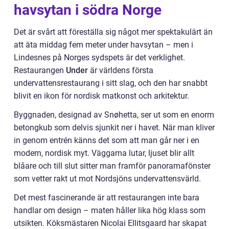
havsytan i södra Norge
Det är svårt att föreställa sig något mer spektakulärt än
att äta middag fem meter under havsytan – men i
Lindesnes på Norges sydspets är det verklighet.
Restaurangen
Under
är världens första
undervattensrestaurang i sitt slag, och den har snabbt
blivit en ikon för nordisk matkonst och arkitektur.
Byggnaden, designad av Snøhetta, ser ut som en enorm
betongkub som delvis sjunkit ner i havet. När man kliver
in genom entrén känns det som att man går ner i en
modern, nordisk myt. Väggarna lutar, ljuset blir allt
blåare och till slut sitter man framför panoramafönster
som vetter rakt ut mot Nordsjöns undervattensvärld.
Det mest fascinerande är att restaurangen inte bara
handlar om design – maten håller lika hög klass som
utsikten. Köksmästaren Nicolai Ellitsgaard har skapat