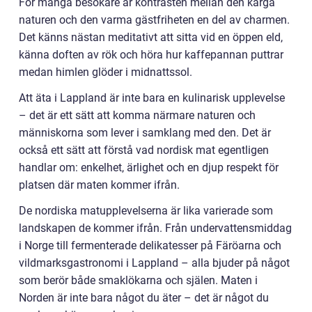
För många besökare är kontrasten mellan den karga
naturen och den varma gästfriheten en del av charmen.
Det känns nästan meditativt att sitta vid en öppen eld,
känna doften av rök och höra hur kaffepannan puttrar
medan himlen glöder i midnattssol.
Att äta i Lappland är inte bara en kulinarisk upplevelse
– det är ett sätt att komma närmare naturen och
människorna som lever i samklang med den. Det är
också ett sätt att förstå vad nordisk mat egentligen
handlar om: enkelhet, ärlighet och en djup respekt för
platsen där maten kommer ifrån.
De nordiska matupplevelserna är lika varierade som
landskapen de kommer ifrån. Från undervattensmiddag
i Norge till fermenterade delikatesser på Färöarna och
vildmarksgastronomi i Lappland – alla bjuder på något
som berör både smaklökarna och själen. Maten i
Norden är inte bara något du äter – det är något du