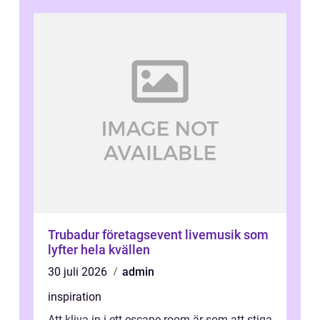
Trubadur företagsevent livemusik som
lyfter hela kvällen
30 juli 2026
admin
inspiration
Att kliva in i ett escape room är som att stiga