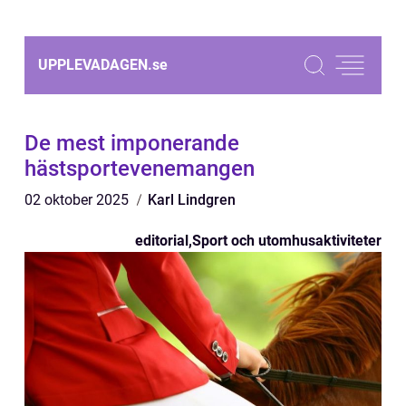
UPPLEVADAGEN.
se
De mest imponerande
hästsportevenemangen
02 oktober 2025
Karl Lindgren
editorial
,
Sport och utomhusaktiviteter