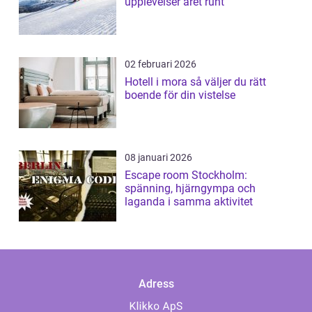
upplevelser året runt
02 februari 2026
Hotell i mora så väljer du rätt
boende för din vistelse
08 januari 2026
Escape room Stockholm:
spänning, hjärngympa och
laganda i samma aktivitet
Adress