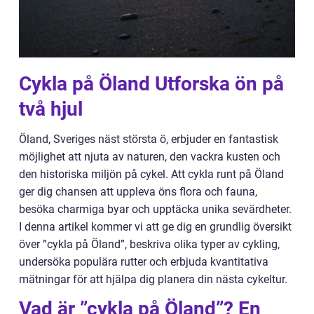
Cykla på Öland Utforska ön på
två hjul
Öland, Sveriges näst största ö, erbjuder en fantastisk
möjlighet att njuta av naturen, den vackra kusten och
den historiska miljön på cykel. Att cykla runt på Öland
ger dig chansen att uppleva öns flora och fauna,
besöka charmiga byar och upptäcka unika sevärdheter.
I denna artikel kommer vi att ge dig en grundlig översikt
över ”cykla på Öland”, beskriva olika typer av cykling,
undersöka populära rutter och erbjuda kvantitativa
mätningar för att hjälpa dig planera din nästa cykeltur.
Vad är ”cykla på Öland”? En