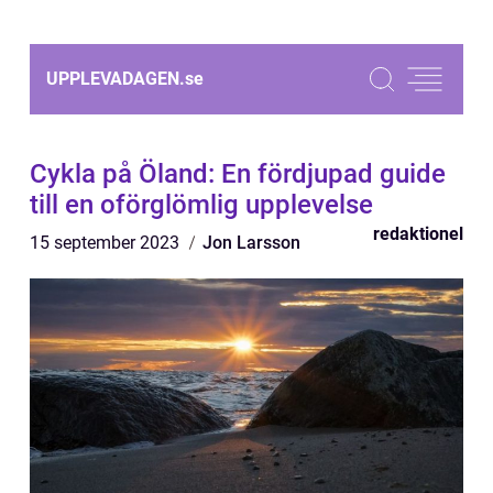
UPPLEVADAGEN.
se
Cykla på Öland: En fördjupad guide
till en oförglömlig upplevelse
redaktionel
15 september 2023
Jon Larsson