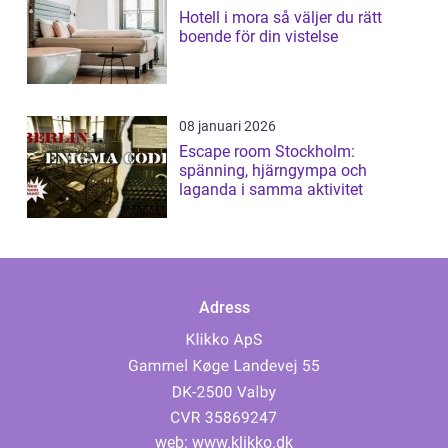
Hotell i mora så väljer du rätt
boende för din vistelse
08 januari 2026
Escape room Stockholm:
spänning, hjärngympa och
laganda i samma aktivitet
Adress
web:
www.klikko.dk