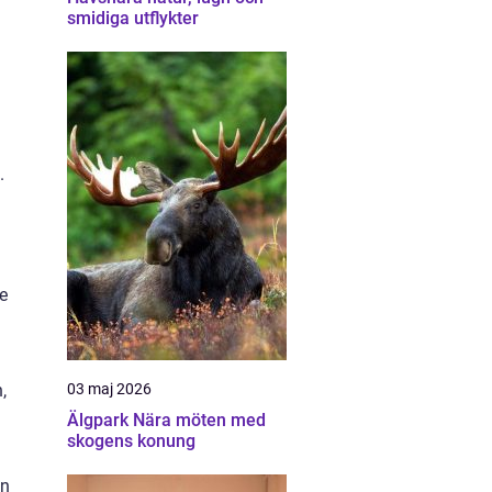
smidiga utflykter
.
e
03 maj 2026
,
Älgpark Nära möten med
skogens konung
l
en