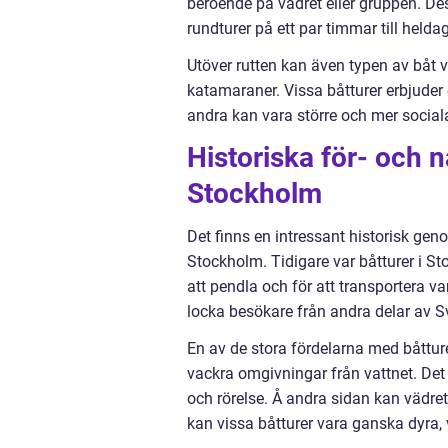
beroende på vädret eller gruppen. Des
rundturer på ett par timmar till heldag
Utöver rutten kan även typen av båt va
katamaraner. Vissa båtturer erbjude
andra kan vara större och mer social
Historiska för- och 
Stockholm
Det finns en intressant historisk gen
Stockholm. Tidigare var båtturer i St
att pendla och för att transportera v
locka besökare från andra delar av 
En av de stora fördelarna med båttur
vackra omgivningar från vattnet. Det
och rörelse. Å andra sidan kan vädret 
kan vissa båtturer vara ganska dyra, 