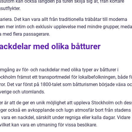
sutom kan också längden på turen skilja sig åt, från kortare
sutflykter.
riera. Det kan vara allt från traditionella träbåtar till moderna
r en mer intim och exklusiv upplevelse med mindre grupper, med
a med flera passagerare.
nackdelar med olika båtturer
omgång av för- och nackdelar med olika typer av båtturer i
ockholm främst ett transportmedel för lokalbefolkningen, både f
aror. Det var först på 1800-talet som båtturismen började växa o
Sverige och utomlands.
er är att de ger en unik möjlighet att uppleva Stockholm och des
 ger också en avkopplande och lugn atmosfär bort från stadens 
vara en nackdel, särskilt under regniga eller kalla dagar. Vidare
vilket kan vara en utmaning för vissa besökare.