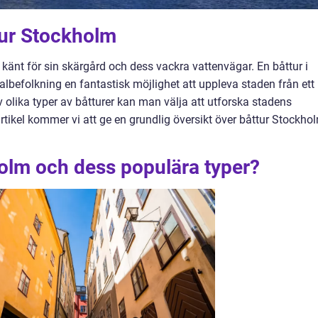
tur Stockholm
känt för sin skärgård och dess vackra vattenvägar. En båttur i
lbefolkning en fantastisk möjlighet att uppleva staden från ett
v olika typer av båtturer kan man välja att utforska stadens
artikel kommer vi att ge en grundlig översikt över båttur Stockho
holm och dess populära typer?