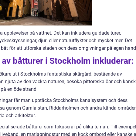
a upplevelser på vattnet. Det kan inkludera guidade turer,
keskryssningar, djur- eller naturutflykter och mycket mer. Det
n båt för att utforska staden och dess omgivningar på egen hand
 av båtturer i Stockholm inkluderar:
sökare ut i Stockholms fantastiska skärgård, bestående av
n njuta av den vackra naturen, besöka pittoreska öar och kansk
k på en öde strand.
ningar får man upptäcka Stockholms kanalsystem och dess
yssa genom Gamla stan, Riddarholmen och andra kända områden
a och arkitektur.
ialiserade båtturer som fokuserar på olika teman. Till exempe
liveband, en matlagningstur med en kock ombord eller kanske 