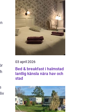
an
03 april 2026
ör
Bed & breakfast i halmstad
ch
lantlig känsla nära hav och
stad
s
liv