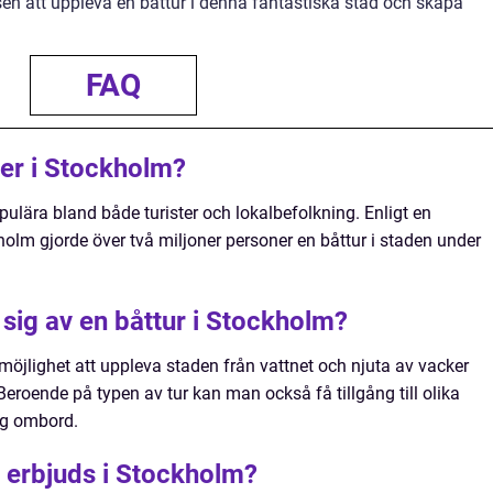
en att uppleva en båttur i denna fantastiska stad och skapa
FAQ
rer i Stockholm?
ulära bland både turister och lokalbefolkning. Enligt en
olm gjorde över två miljoner personer en båttur i staden under
sig av en båttur i Stockholm?
möjlighet att uppleva staden från vattnet och njuta av vacker
eroende på typen av tur kan man också få tillgång till olika
ng ombord.
r erbjuds i Stockholm?