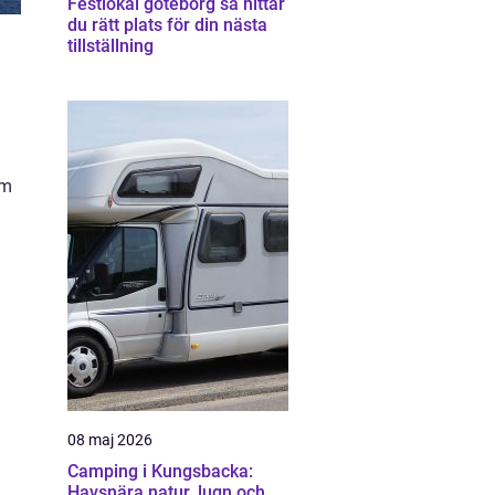
Festlokal göteborg så hittar
du rätt plats för din nästa
tillställning
lm
08 maj 2026
Camping i Kungsbacka:
Havsnära natur, lugn och