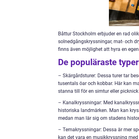
Båttur Stockholm erbjuder en rad olik
solnedgångskryssningar, mat- och dryc
finns även möjlighet att hyra en ege
De populäraste typer
– Skärgårdsturer: Dessa turer tar be
tusentals öar och kobbar. Här kan ma
stanna till för en simtur eller picknic
– Kanalkryssningar: Med kanalkryss
historiska landmärken. Man kan kr
medan man lär sig om stadens histori
– Temakryssningar: Dessa är mer spec
kan det vara en musikkryssning med 