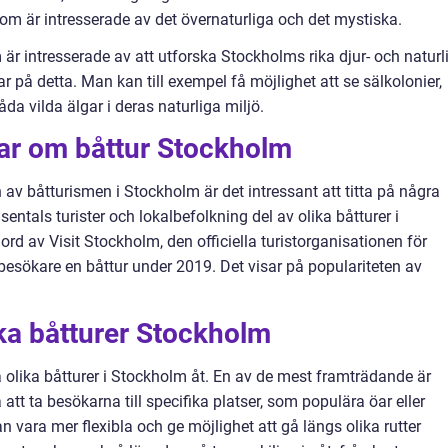
som är intresserade av det övernaturliga och det mystiska.
 är intresserade av att utforska Stockholms rika djur- och naturl
r på detta. Man kan till exempel få möjlighet att se sälkolonier,
åda vilda älgar i deras naturliga miljö.
gar om båttur Stockholm
n av båtturismen i Stockholm är det intressant att titta på några
sentals turister och lokalbefolkning del av olika båtturer i
rd av Visit Stockholm, den officiella turistorganisationen för
besökare en båttur under 2019. Det visar på populariteten av
ika båtturer Stockholm
ja olika båtturer i Stockholm åt. En av de mest framträdande är
 att ta besökarna till specifika platser, som populära öar eller
n vara mer flexibla och ge möjlighet att gå längs olika rutter