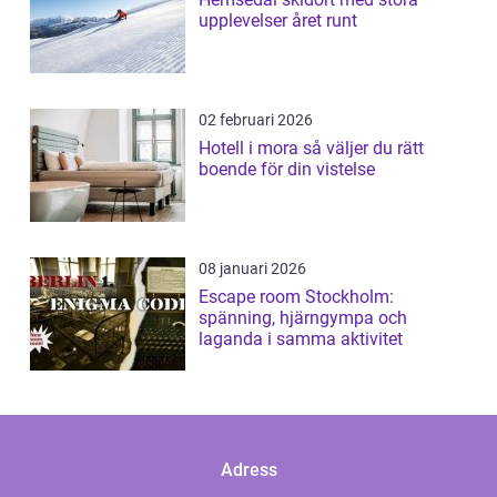
upplevelser året runt
02 februari 2026
Hotell i mora så väljer du rätt
boende för din vistelse
08 januari 2026
Escape room Stockholm:
spänning, hjärngympa och
laganda i samma aktivitet
Adress