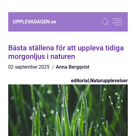
UPPLEVADAGEN.
se
Bästa ställena för att uppleva tidiga
morgonljus i naturen
02 september 2025
Anna Bergqvist
editorial
,
Naturupplevelser