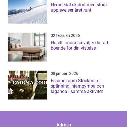
Hemsedal skidort med stora
upplevelser året runt
02 februari 2026
Hotell i mora så väljer du rätt
boende för din vistelse
08 januari 2026
Escape room Stockholm:
spänning, hjärngympa och
laganda i samma aktivitet
Adress