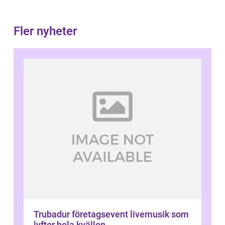
Fler nyheter
Trubadur företagsevent livemusik som
lyfter hela kvällen