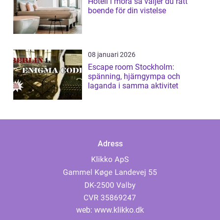
Hotell i mora så väljer du rätt
boende för din vistelse
08 januari 2026
Escape room Stockholm:
spänning, hjärngympa och
laganda i samma aktivitet
Adress
web:
www.klikko.dk