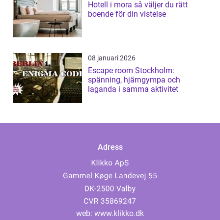
Hotell i mora så väljer du rätt
boende för din vistelse
08 januari 2026
Escape room Stockholm:
spänning, hjärngympa och
laganda i samma aktivitet
Adress
web:
www.klikko.dk