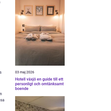
a
s
03 maj 2026
Hotell växjö en guide till ett
personligt och omtänksamt
boende
an
ssa