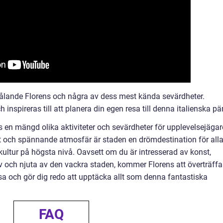
strålande Florens och några av dess mest kända sevärdheter.
 inspireras till att planera din egen resa till denna italienska pär
en mängd olika aktiviteter och sevärdheter för upplevelsejägar
st och spännande atmosfär är staden en drömdestination för all
kultur på högsta nivå. Oavsett om du är intresserad av konst,
a av och njuta av den vackra staden, kommer Florens att överträffa
esa och gör dig redo att upptäcka allt som denna fantastiska
FAQ