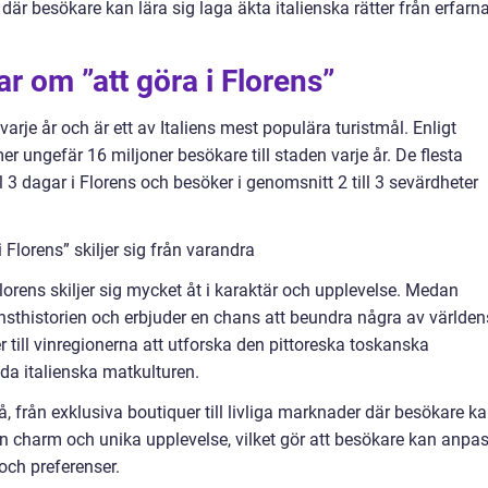
r besökare kan lära sig laga äkta italienska rätter från erfarn
r om ”att göra i Florens”
arje år och är ett av Italiens mest populära turistmål. Enligt
er ungefär 16 miljoner besökare till staden varje år. De flesta
 3 dagar i Florens och besöker i genomsnitt 2 till 3 sevärdheter
 Florens” skiljer sig från varandra
Florens skiljer sig mycket åt i karaktär och upplevelse. Medan
sthistorien och erbjuder en chans att beundra några av världen
er till vinregionerna att utforska den pittoreska toskanska
a italienska matkulturen.
 från exklusiva boutiquer till livliga marknader där besökare k
gen charm och unika upplevelse, vilket gör att besökare kan anpa
 och preferenser.