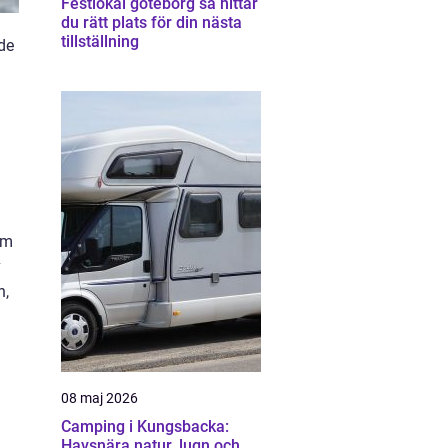
Festlokal göteborg så hittar
du rätt plats för din nästa
tillställning
de
em
v
n,
08 maj 2026
Camping i Kungsbacka:
Havsnära natur, lugn och