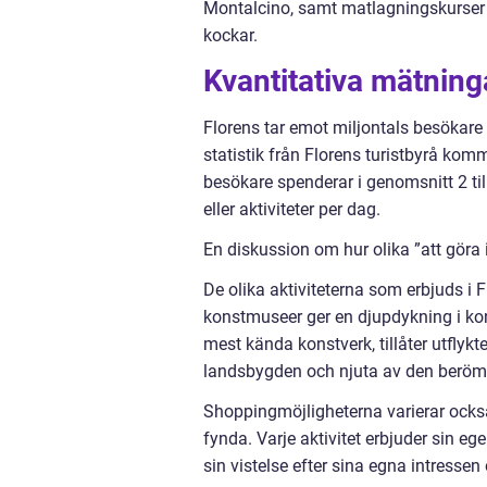
Montalcino, samt matlagningskurser dä
kockar.
Kvantitativa mätninga
Florens tar emot miljontals besökare v
statistik från Florens turistbyrå komm
besökare spenderar i genomsnitt 2 till
eller aktiviteter per dag.
En diskussion om hur olika ”att göra i
De olika aktiviteterna som erbjuds i 
konstmuseer ger en djupdykning i kon
mest kända konstverk, tillåter utflykt
landsbygden och njuta av den berömd
Shoppingmöjligheterna varierar också,
fynda. Varje aktivitet erbjuder sin e
sin vistelse efter sina egna intressen