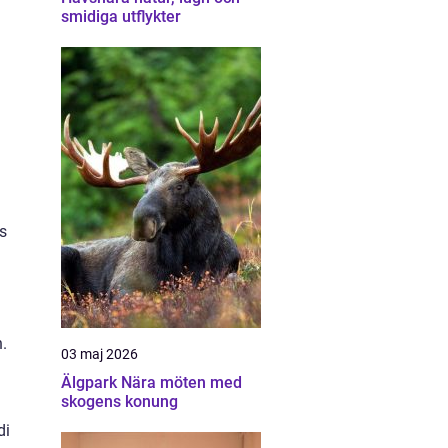
smidiga utflykter
ns
.
03 maj 2026
Älgpark Nära möten med
skogens konung
di