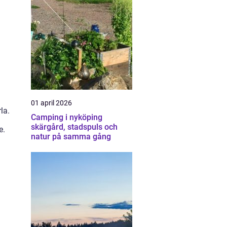
01 april 2026
la.
Camping i nyköping
skärgård, stadspuls och
e.
natur på samma gång
a