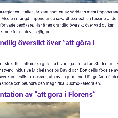
a-regionen i Italien, är känt som ett av världens mest imponeran
tur. Med en mängd imponerande sevärdheter och en fascinerande
 för varje besökare. Här är en grundlig översikt över vad du kan
ockande för upplevelsejägare.
dlig översikt över ”att göra i
konstskatter, pittoreska gator och vänliga atmosfär. Staden är h
stverk, inklusive Michelangelos David och Botticellis födelse a
eer kan besökare också njuta av en promenad längs Arno-flode
a Croce och beundra den magnifika Duomo-katedralen.
tation av ”att göra i Florens”