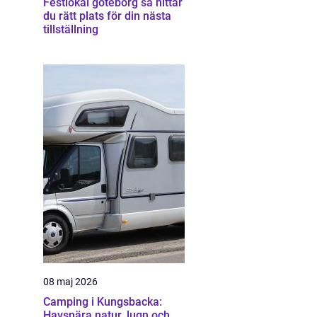
Festlokal göteborg så hittar
du rätt plats för din nästa
tillställning
08 maj 2026
Camping i Kungsbacka:
Havsnära natur, lugn och