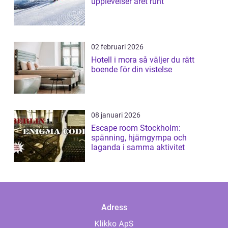
upplevelser året runt
02 februari 2026
Hotell i mora så väljer du rätt
boende för din vistelse
08 januari 2026
Escape room Stockholm:
spänning, hjärngympa och
laganda i samma aktivitet
Adress