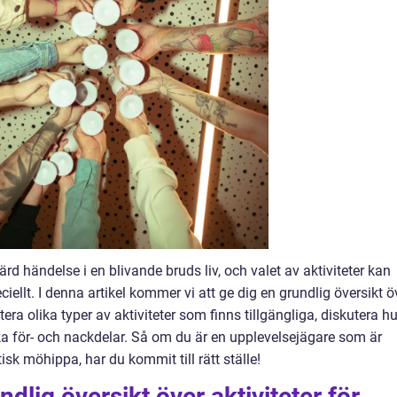
d händelse i en blivande bruds liv, och valet av aktiviteter kan
ciellt. I denna artikel kommer vi att ge dig en grundlig översikt ö
era olika typer av aktiviteter som finns tillgängliga, diskutera hu
iska för- och nackdelar. Så om du är en upplevelsejägare som är
isk möhippa, har du kommit till rätt ställe!
dlig översikt över aktiviteter för