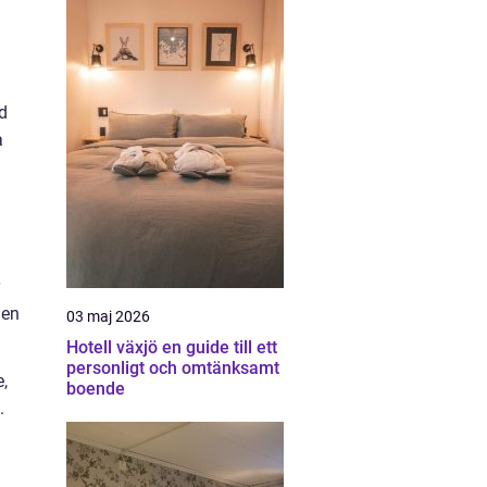
d
a
 en
03 maj 2026
Hotell växjö en guide till ett
personligt och omtänksamt
,
boende
.