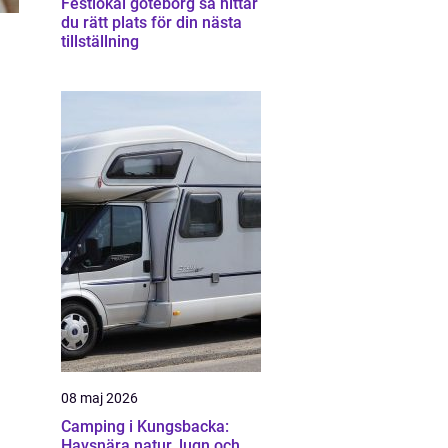
Festlokal göteborg så hittar
du rätt plats för din nästa
tillställning
08 maj 2026
Camping i Kungsbacka:
Havsnära natur, lugn och