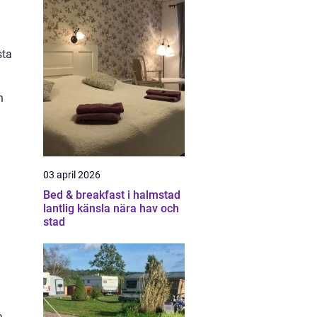
sta
h
03 april 2026
Bed & breakfast i halmstad
lantlig känsla nära hav och
stad
a