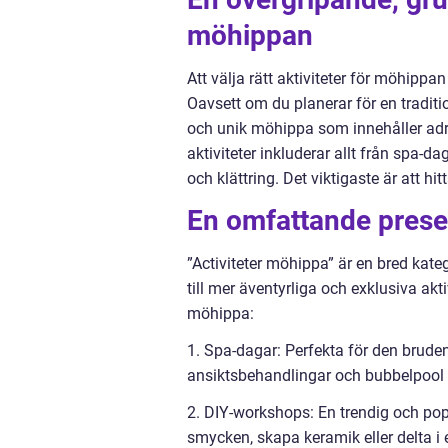
möhippan
Att välja rätt aktiviteter för möhipp
Oavsett om du planerar för en tradit
och unik möhippa som innehåller adren
aktiviteter inkluderar allt från spa-
och klättring. Det viktigaste är att h
En omfattande presen
”Activiteter möhippa” är en bred kate
till mer äventyrliga och exklusiva akt
möhippa:
1. Spa-dagar: Perfekta för den brude
ansiktsbehandlingar och bubbelpool k
2. DIY-workshops: En trendig och pop
smycken, skapa keramik eller delta i 