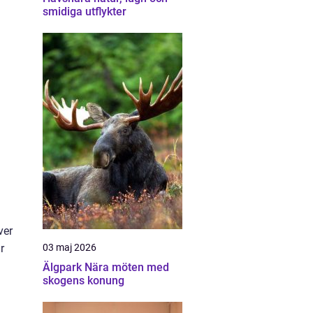
smidiga utflykter
ver
r
03 maj 2026
Älgpark Nära möten med
skogens konung