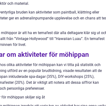
uktör och material.
ntyrliga bruden kan aktiviteter som paintball, klättring eller
viteter ger en adrenalinpumpande upplevelse och en chans att te
möhippor är att ha en temafest där alla deltagare klär sig ut oc
a allt från ”Vintage Hollywood” till ”Hawaiian Luau”. En temafest
innen för livet.
ar om aktiviteter för möhippan
hos olika aktiviteter för möhippan kan vi titta på statistik och
ning utförd av en populär brudtidning, visade resultaten att de
ippan inkluderade spa-dagar (35%), DIY-workshops (25%),
fester (20%). Det är viktigt att notera att dessa siffror kan
och personliga preferenser.
 för möhippan skiljer sig åt
ör möhippan innebär att varje typ av aktivitet har sina egna unik