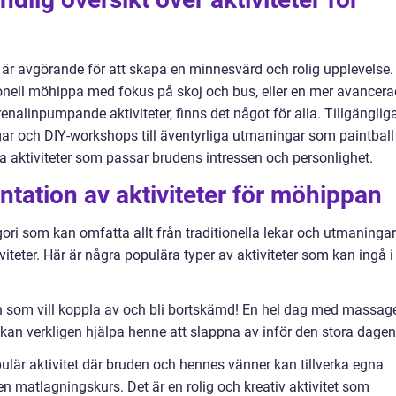
an är avgörande för att skapa en minnesvärd och rolig upplevelse.
ionell möhippa med fokus på skoj och bus, eller en mer avancera
alinpumpande aktiviteter, finns det något för alla. Tillgänglig
dagar och DIY-workshops till äventyrliga utmaningar som paintball
itta aktiviteter som passar brudens intressen och personlighet.
tation av aktiviteter för möhippan
gori som kan omfatta allt från traditionella lekar och utmaningar
iviteter. Här är några populära typer av aktiviteter som kan ingå i
n som vill koppla av och bli bortskämd! En hel dag med massage
an verkligen hjälpa henne att slappna av inför den stora dagen
ulär aktivitet där bruden och hennes vänner kan tillverka egna
en matlagningskurs. Det är en rolig och kreativ aktivitet som