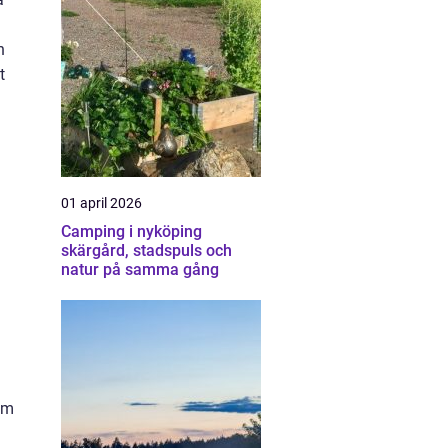
h
t
01 april 2026
Camping i nyköping
skärgård, stadspuls och
natur på samma gång
om