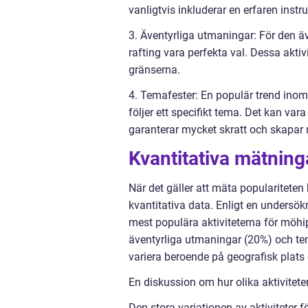
vanligtvis inkluderar en erfaren instr
3. Äventyrliga utmaningar: För den äve
rafting vara perfekta val. Dessa akti
gränserna.
4. Temafester: En populär trend inom 
följer ett specifikt tema. Det kan var
garanterar mycket skratt och skapar m
Kvantitativa mätning
När det gäller att mäta populariteten 
kvantitativa data. Enligt en undersök
mest populära aktiviteterna för möh
äventyrliga utmaningar (20%) och tema
variera beroende på geografisk plats 
En diskussion om hur olika aktiviteter
Den stora variationen av aktiviteter f