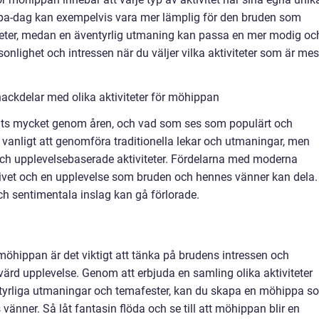
 spa-dag kan exempelvis vara mer lämplig för den bruden som
iteter, medan en äventyrlig utmaning kan passa en mer modig oc
onlighet och intressen när du väljer vilka aktiviteter som är mes
ackdelar med olika aktiviteter för möhippan
rats mycket genom åren, och vad som ses som populärt och
et vanligt att genomföra traditionella lekar och utmaningar, men
och upplevelsebaserade aktiviteter. Fördelarna med moderna
ör livet och en upplevelse som bruden och hennes vänner kan dela.
och sentimentala inslag kan gå förlorade.
r möhippan är det viktigt att tänka på brudens intressen och
värd upplevelse. Genom att erbjuda en samling olika aktiviteter
tyrliga utmaningar och temafester, kan du skapa en möhippa s
änner. Så låt fantasin flöda och se till att möhippan blir en