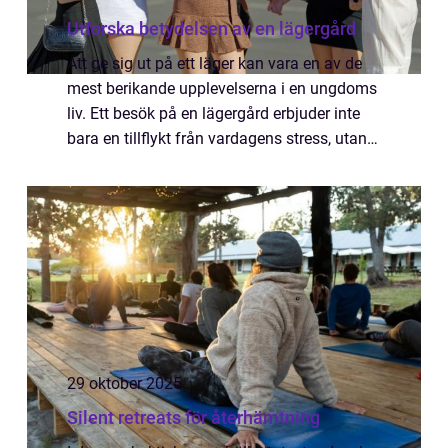
Utforska betydelsen av en lägergård
Att ge sig ut på ett läger kan vara en av de
mest berikande upplevelserna i en ungdoms
liv. Ett besök på en lägergård erbjuder inte
bara en tillflykt från vardagens stress, utan
ger också en möjlighet...
29 oktober 2025
Silent retreats för återhämtning