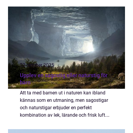
workshops. Genom att ...
22 oktober 2025
Upplev en sagostig eller naturstig för
barn
Att ta med barnen ut i naturen kan ibland
kännas som en utmaning, men sagostigar
och naturstigar erbjuder en perfekt
kombination av lek, lärande och frisk luft.
Här kan barnen upptäcka skogen på ett nytt
sätt, följ...