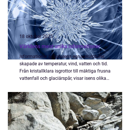
18 oktober 2025
Världens mest unika isformationer
Isformationer är naturens egna skulpturer,
skapade av temperatur, vind, vatten och tid.
Från kristallklara isgrottor till mäktiga frusna
vattenfall och glaciärspår, visar isens olika
former på en fantastisk mång...