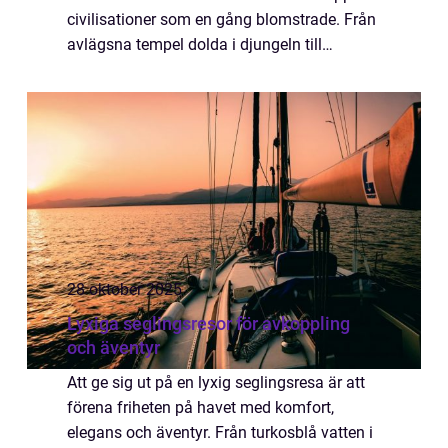
civilisationer som en gång blomstrade. Från
avlägsna tempel dolda i djungeln till
övergivna städer på bergstoppar, e...
28 oktober 2025
Lyxiga seglingsresor för avkoppling
och äventyr
Att ge sig ut på en lyxig seglingsresa är att
förena friheten på havet med komfort,
elegans och äventyr. Från turkosblå vatten i