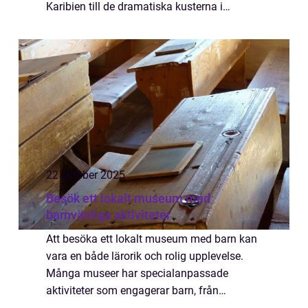
Karibien till de dramatiska kusterna i
Medelhavet, erbjuder seglingsresor nå...
22 oktober 2025
Besök ett lokalt museum med
barnvänliga aktiviteter
Att besöka ett lokalt museum med barn kan
vara en både lärorik och rolig upplevelse.
Många museer har specialanpassade
aktiviteter som engagerar barn, från
interaktiva utställningar till kreativa