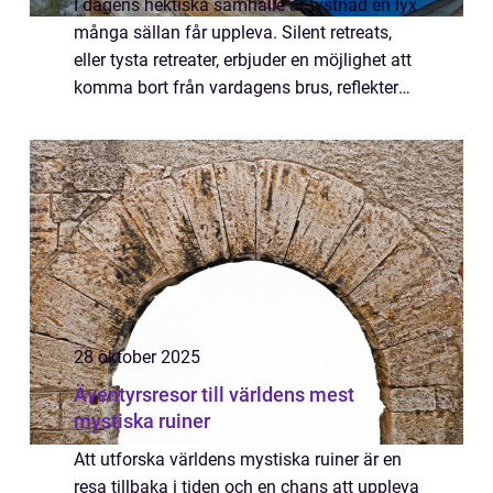
I dagens hektiska samhälle är tystnad en lyx
många sällan får uppleva. Silent retreats,
eller tysta retreater, erbjuder en möjlighet att
komma bort från vardagens brus, reflektera
och återhämta sig p&a...
28 oktober 2025
Äventyrsresor till världens mest
mystiska ruiner
Att utforska världens mystiska ruiner är en
resa tillbaka i tiden och en chans att uppleva