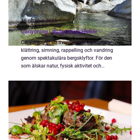
15 oktober 2025
Canyoning i djupa bergsklyftor
Canyoning är ett äventyr som kombinerar
klättring, simning, rappelling och vandring
genom spektakulära bergsklyftor. För den
som älskar natur, fysisk aktivitet och
adrenalinfyllda upplevelser erbjuder
canyoning en unik c...