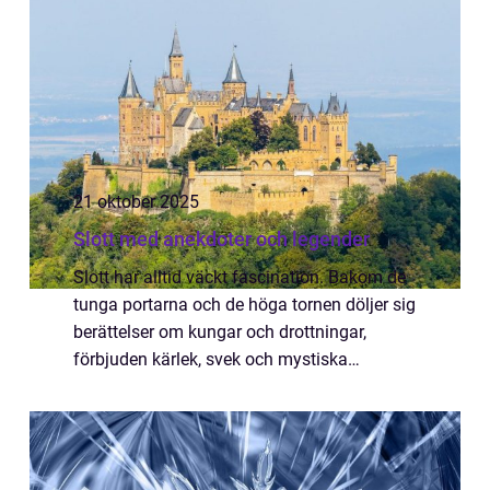
21 oktober 2025
Slott med anekdoter och legender
Slott har alltid väckt fascination. Bakom de
tunga portarna och de höga tornen döljer sig
berättelser om kungar och drottningar,
förbjuden kärlek, svek och mystiska
händelser. Vissa historier är historiskt doku...