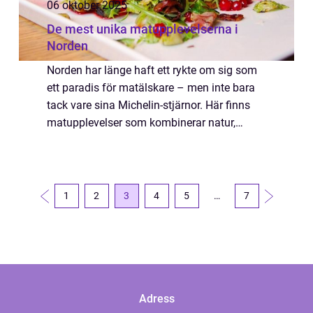
06 oktober 2025
De mest unika matupplevelserna i
Norden
Norden har länge haft ett rykte om sig som
ett paradis för matälskare – men inte bara
tack vare sina Michelin-stjärnor. Här finns
matupplevelser som kombinerar natur,
tradition och innovation på ett sätt som ...
1
2
3
4
5
…
7
Adress